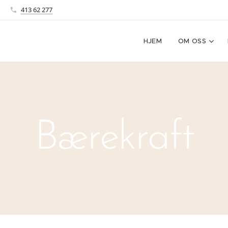
413 62 277
HJEM
OM OSS
Bærekraft